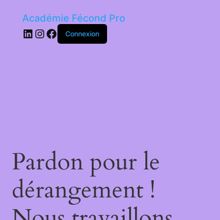
Académie Fécond Pro
LinkedIn
Instagram
Facebook
Connexion
Pardon pour le
dérangement !
Nous travaillons