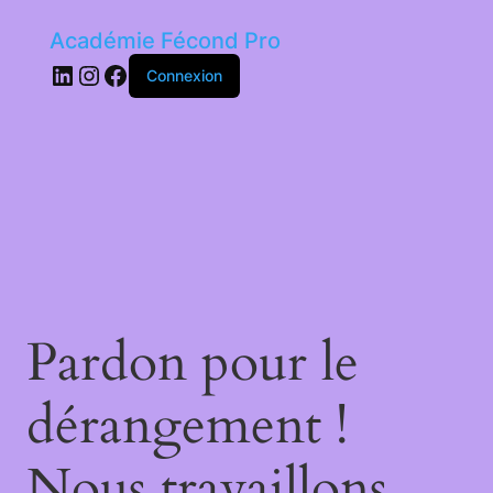
Académie Fécond Pro
LinkedIn
Instagram
Facebook
Connexion
Pardon pour le
dérangement !
Nous travaillons