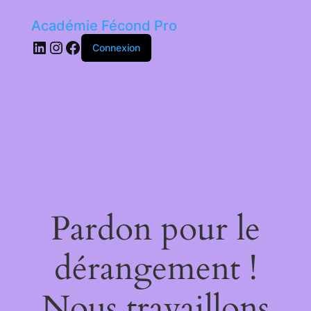
Académie Fécond Pro
LinkedIn
Instagram
Facebook
Connexion
Pardon pour le
dérangement !
Nous travaillons