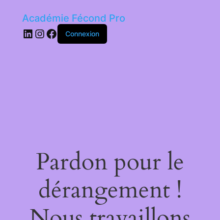
Académie Fécond Pro
LinkedIn
Instagram
Facebook
Connexion
Pardon pour le
dérangement !
Nous travaillons